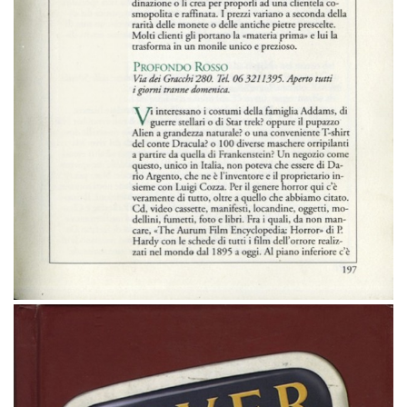
mmm-newyorktimestylemagazine